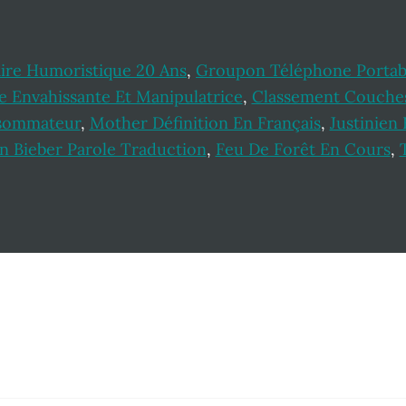
aire Humoristique 20 Ans
,
Groupon Téléphone Portab
 Envahissante Et Manipulatrice
,
Classement Couche
nsommateur
,
Mother Définition En Français
,
Justinien
in Bieber Parole Traduction
,
Feu De Forêt En Cours
,