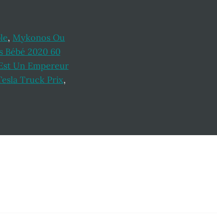
le
,
Mykonos Ou
s Bébé 2020 60
 Est Un Empereur
Tesla Truck Prix
,