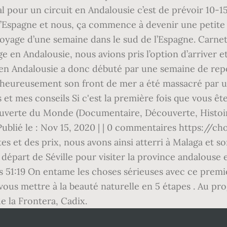
éal pour un circuit en Andalousie c’est de prévoir 10-1
spagne et nous, ça commence à devenir une petite his
voyage d’une semaine dans le sud de l’Espagne. Carne
 en Andalousie, nous avions pris l’option d’arriver et
p en Andalousie a donc débuté par une semaine de repo
lheureusement son front de mer a été massacré par 
t mes conseils Si c'est la première fois que vous êtes
uverte du Monde (Documentaire, Découverte, Histoire
es Publié le : Nov 15, 2020 | | 0 commentaires https:
s et des prix, nous avons ainsi atterri à Malaga et som
départ de Séville pour visiter la province andalouse
 51:19 On entame les choses sérieuses avec ce premier
ous mettre à la beauté naturelle en 5 étapes . Au pr
e la Frontera, Cadix.