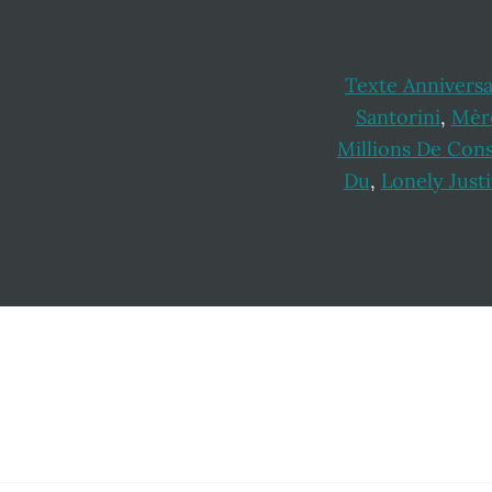
Texte Annivers
Santorini
,
Mère
Millions De Co
Du
,
Lonely Just
Footer