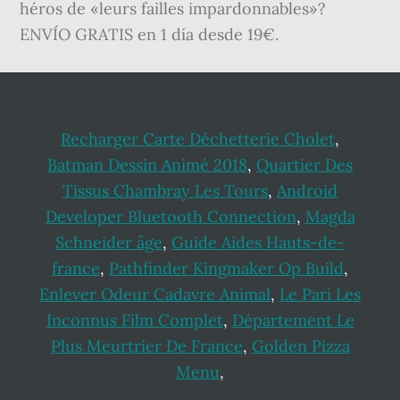
héros de «leurs failles impardonnables»?
ENVÍO GRATIS en 1 día desde 19€.
Recharger Carte Déchetterie Cholet
,
Batman Dessin Animé 2018
,
Quartier Des
Tissus Chambray Les Tours
,
Android
Developer Bluetooth Connection
,
Magda
Schneider âge
,
Guide Aides Hauts-de-
france
,
Pathfinder Kingmaker Op Build
,
Enlever Odeur Cadavre Animal
,
Le Pari Les
Inconnus Film Complet
,
Département Le
Plus Meurtrier De France
,
Golden Pizza
Menu
,