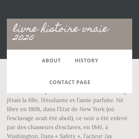
Main
livre histoire vraie
navigation
2020
ABOUT
HISTORY
(Histoire Vraie) - Virginie Feldhendler - Extrait
CONTACT PAGE
: « Tous ceux qui me connaissaient savaient que
j’étais la fille, l’étudiante et l’amie parfaite. Né
libre en 1808, dans l’Etat de New York (où
l’esclavage avait été aboli), ce noir a été enlevé
par des chasseurs d’esclaves, en 1841, à
Washington. Dans « Safety », l’acteur Jay