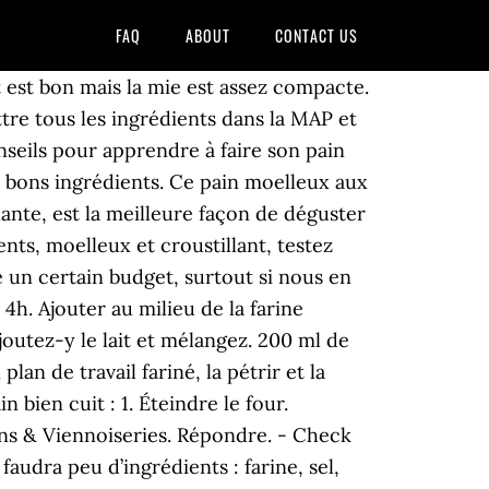
FAQ
ABOUT
CONTACT US
e de nouveau reposer 30-40 min dans le four. Ingrédients: - 500 gr de farine (T45 ou bio) - 300 ml d'eau - 1 sachet de levure de boulanger - 2 cuillères a café de sel Faut-il augmenter le four? 500 gr de farine (T45 ou bio) 300 ml d'eau 1 sachet de levure de boulanger 2 cuillères a café de sel. Je viens d essayer la recette mais j ai fais 4 petites baguettes c est GENIAL! 200 g) : Le pain est cuit lorsque : La lame du couteau ressort sèche après l’avoir enfoncée au centre. Répondre. Une recette de pain facile et rapide qui vous donnera une croûte très appétissante, croquante et une mie moelleuse. Ingrédients: - 500 gr de farine (T45 ou bio) - 300 ml d'eau - 1 sachet de levure de boulanger - 2 cuillères a café de sel Dans un récipient, mettez la farine, le sel puis ajouter la préparation lait-margarine-levure et mélangez avec une cuillère en bois. Une portion (env. Cette recette est très facile, laisse-toi juste un peu de temps pour préparer ton pain … Pain moelleux ET croustillant (boulangerie traditionnel) - RECETTE I-COOK'IN - Prêt en 2 h 15 min - Recette simple et à coût eco. Il est fait à partir des ingrédients comme la farine, l’eau, la levure et le sel. Si la croûte est trop dure après cuisson : Posez le pain encore chaud sur une grille et couvrez-le d’un torchon sec pendant qu’il refroidit. Mamm 18 janvier 2013 à 05:53. Tout d'abord, cassez vos trois œufs dans un saladier et battez-les à très grande vitesse. Recettes De Légumes Recettes De Cuisine. Souvenirs de Port-Louis, un classique de la street-food à l’île Maurice ! À servir absolument avec du Nutella, ou beaucoup de chocolat en coulis ou peu importe, parce que les brioches ne sont vraiment pas assez sucrées. Lendemain de soirée: nos conseils et recettes pour éviter la gueule de bois. Le coffret "Moelleux et coeurs fondants" des Éditions I2C ! Réponses. Le pain est cuit lorsqu'une petite tape donnée sur le dessus du pain donne un son vide et creux. Un vrai délice! Découvrez la recette de Pain hamburger fait maison, moelleux et croustillant. Pain maison pétri à la main sans machine. Pain complet. 4.7/5 (43 votes), 102 Commentaires. Pendant ce temps avec des ciseaux faire des grignes sur chaque pain et saupoudrer de farine. Bonsoir et merci pour la recette. L'essayer, c'est l'adopter! Diviser le pâton en morceaux d'environ 60 g. Faire des petites boules de pâte. 0.0/5 (0 votes), 1 Commentaires. Répondre. Plusieurs ingrédients pourraient être mélangés et les recettes seraient toutes meilleures une que l’autre. Dans cette recette du pain bien cuit, doré et croustillant, c'est ce petit détail qui fait toute la différence ! 2. Enfourner pour 15 min environ. Ainsi, pour obtenir environ 24 toasts, vous aurez besoin de : Une cuillère à café de sel. Dans le cas où vous utilisez de la levure sèche, délayez -la pendant 15 minutes (autrement avec de la levure fraîche pas de temps d'attente nécessaire). Qui résisterait à un bon pain complet tout croustillant et excellent pour la