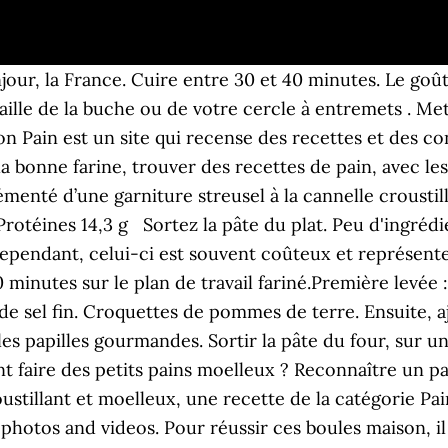
de, agrémenté d’une garniture streusel à la cannelle croustillante, est la meilleure façon de déguster cette combinaison de saveurs gagnante. Après de nombreux essais, dont certains ratés, d'autres à améliorer et seulement quelques uns proches du but, il me semble avoir trouvé la recette idéale pour réaliser un pain complet moelleux comme chez le boulanger. Cake, Gateau, Sablés, ail, amande, brioche, brownie, cacahuete, cheesecake, chocolat, citron, cookies, crêpes, daurade, fromage, gaufres, génoise, jambon, kinders, marbré, moelleux, napolitain, nougatine, nutella, orange, pain, persil, pomme, pommes de terre, ratatouille, sans beurre, sans oeuf, sans oeufs, tarte, thon, tiramisu, tomate, vanille, yaourt, Biscottes Maison ou comment recycler le Pain, Baguettes de pain croustillantes maison un pur régal. La dernière levée dans le four la pâte c'est un peu afaisséeĺ. Un vrai délice! 1 cuillère à café de sel fin. La machine se chargera d’effectuer tous les mélanges et de pétrir la pâte correctement pour qu’elle soit bien tendre. Répondre. 200 g de farine T55. Enfourner et jeter dans le lèche frite du four l'équivalent d'un verre d'eau (pour le croustillant du pain). Petits pains au romarin et à l'huile d'olive, ultra supra moelleux !! L'essayer, c'est l'adopter! La recette du Pain au Chocolat maison. – 1 petit verre d’eau tiède. Les petits pains minute. Pain Moelleux Facile à Faire. 4.7/5 (43 votes), 101 Commentaires. Mélangez tous les ingrédients dans votre saladier puis laissez reposer 8H (ou toute une nuit) avec un simplement un torchon par dessus pour que la pâte de votre pain gonfle bien Le lendemain ou 8h après, mettez de la farine sur votre plan de travail et roulez votre pâte en lui donnant une forme ronde ou ovale Recette de pains burgers briochés et moelleux. Vous n’avez qu’à l’emballer dans un torchon ; 4. Pain complet. Une fois le liquide absorbé, récupérez la pâte sur le plan de travail puis pétrissez-la environ 3 à 5 minutes jusqu'à obtenir une pâte élastique. Voici une recette Pain Maison Très Moelleux est très facile à faire, préparée par Houda, la recette est testée et approuvée par nos fans. 300 ml d’eau tiède. Voici une recette Pain Maison Très Moelleux est très facile à faire, préparée par Houda, la recette est testée et approuvée par nos fans. Ensuite vous le mettrez au four pour la phase de cuisson. 1 cuillère à café de sucre. Cuire environ 20-25 minutes jusqu'à ce qu'ils soient bien dorés. Recette : Pain Maison très Moelleux https://recettespecial.com/pain-maison-tres-moelleux Liane D. 7 avril 2020 à 10 h 17 min . Super recette que j ai suivie à la lettre J’opte pour une huile de noisette pour parfumée mes pains. Il n’y a rien de mieux que l’arôme irrésistible des pommes et de la cannelle qui se répand dans la maison. Top 10 pain maison 13 éléments. Qui résisterait à un bon pain complet tout croustillant et excellent pour la santé ? Il sonne creux quand on tapote le dessous. Les déposer sur une plaque de four couverte de papier sulfurisé. Cuire environ 20-25 minutes jusqu'à ce qu'ils soient bien dorés. Du pain surprise à faire cuire au four. De la célèbre marque Frifri que j’affectionne, ce four multifonctions est totalement innovant. Lipides 0,0 g. Cliquez sur le bouton 'Ajouter à mes recettes préférées' pour ajouter cette recette à votre carnet de recettes préférées. Cependant, d’autres ingrédients peuvent s’y ajouter selon le type de pain. Dans le bol du robot muni du crochet pétrin, mettre la farine, la levure et l'eau. Puis ajoutez les 375 g de farine et le sel. 4.7/5 (43 votes), 101 Commentaires. Laisser la pâte dans le bol du robot et laisser reposer 1h à 1h30 dans le four, la pâte doit doubler de volume. Je le teste la première fois pour réaliser du bon pain frais maison. Former avec vos mains des boules (on utilise un peu de farine si jamais ça colle mais normalement non), on les pose sur la grille du four recouverte de papier cuisson et on laiss