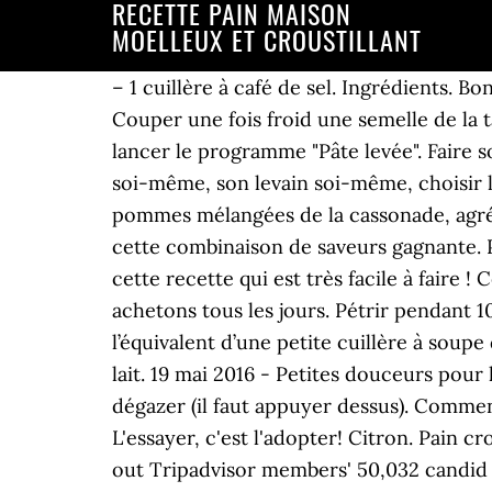
RECETTE PAIN MAISON
MOELLEUX ET CROUSTILLANT
– 1 cuillère à café de sel. Ingrédients. Bonjour, la France. Cuire entre 30 et 40 minutes. Le goût est bon mais la mie est assez compacte. Couper une fois froid une semelle de la taille de la buche ou de votre cercle à entremets . Mettre tous les ingrédients dans la MAP et lancer le programme "Pâte levée". Faire son Pain est un site qui recense des recettes et des conseils pour apprendre à faire son pain soi-même, son levain soi-même, choisir la bonne farine, trouver des recettes de pain, avec les bons ingrédients. Ce pain moelleux aux pommes mélangées de la cassonade, agrémenté d’une garniture streusel à la cannelle croustillante, est la meilleure façon de déguster cette combinaison de saveurs gagnante. Protéines 14,3 g Sortez la pâte du plat. Peu d'ingrédients, moelleux et croustillant, testez cette recette qui est très facile à faire ! Cependant, celui-ci est souvent coûteux et représente un certain budget, surtout si nous en achetons tous les jours. Pétrir pendant 10 minutes sur le plan de travail fariné.Première levée : 4h. Ajouter au milieu de la farine l’équivalent d’une petite cuillère à soupe de sel fin. Croquettes de pommes de terre. Ensuite, ajoutez-y le lait et mélangez. 200 ml de lait. 19 mai 2016 - Petites douceurs pour les papilles gourmandes. Sortir la pâte du four, sur un plan de travail fariné, la pétrir et la dégazer (il faut appuyer dessus). Comment faire des petits pains moelleux ? Reconnaître un pain bien cuit : 1. Éteindre le four. L'essayer, c'est l'adopter! Citron. Pain croustillant et moelleux, une recette de la catégorie Pains & Viennoiseries. Répondre. - Check out Tripadvisor members' 50,032 candid photos and videos. Pour réussir ces boules maison, il faudra peu d’ingrédients : farine, sel, levure sèche de boulanger, eau et un peu d’huile. Il peut être conservé plusieurs jours sans rassir. Du pain frais que je fais tous les matins ! Mettre dans un moule, la taillader légèrement. Un grand merci à Nanou Yak pour le partage. pour 8 personne(s). Cette marque belge fait le meilleur gaufrier, avec lequel je fais des gaufres de Liège tip top, mais aussi des friteuses, d’autres appareils culinaires et maintenant le CookAll. – 1 … 7 Remèdes Naturels pour Soulager Rapidement la Douleur du Nerf Sciatique à la Maison Recouvrir le sel avec la farine et mettre le moule dans machine à pain. La meilleure recette de Pain maison bien croustillant! Etaler dessus le croustillant praliné et laisser durcir au réfrigérateur. Entailler légèrement le dessus du pain et fariner légèrement, juste si vous voulez donner un bel aspect à votre pain. Cuire les pommes de terre à l’eau, les éplucher et les réduire en une purée sèche. Voici la recette de la fameuse baguette magique sans pétrissage : la mie est légère et aérée, la croûte est croustillante à souhait. 07/05/2020. Nanou Yak. Répondre. Dans un bol, mélanger le jaune d’œuf avec le lait et en badigeonner le pain.Attendre 30 minutes que le pain lève encore un peu. Pain Moelleux Facile à Faire. Ce pain moelleux aux pommes mélangées de la cassona