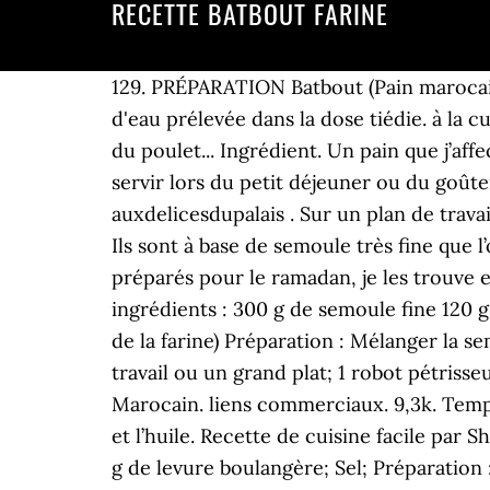
RECETTE BATBOUT FARINE
129. PRÉPARATION Batbout (Pain marocain) - - - ÉTAPE 1 : - - Effriter la levure dans un petit récipient et la diluer avec une cuillerée d'eau prélevée dans la dose tiédie. à la cuisson ce pain prend du volume, il gonfle, ce qui permet de le farcir avec de la viande hachée, du poulet... Ingrédient. Un pain que j’affectionne beaucoup et que je prépare assez souvent pour accompagner des tajines ou pour le servir lors du petit déjeuner ou du goûter à tartiner avec du beurre demi sel, du fromage et du miel c’est un pur délice.. La recette par auxdelicesdupalais . Sur un plan de travail fariné et à l&;#039;aide d&#039;un rouleau à… Et ils sont léger, bon, moelleux, savoureux,… Ils sont à base de semoule très fine que l’on cuit à la poêle. Recette de cuisine 5.00/5; 5.0/5 (7 votes) Batbout farcis WW. Souvent préparés pour le ramadan, je les trouve extra pour les apéros dinatoire ! Batbout, recette facile expliquée pas à pas 39. Ingrédients. Les ingrédients : 300 g de semoule fine 120 g de farine 1 cuillère à café de sel 1 sachet de levure boulangère Eau tiède (la quantité dépend de la farine) Préparation : Mélanger la semoule avec la levure. Pour réaliser ce batbout marocain vous aurez besoin de : 1 bol; 1 plan de travail ou un grand plat; 1 robot pétrisseur (facultatif) Cette petite recette de pain est très rapide et facile à faire. 38. 1 cc sel. Batbout Marocain. liens commerciaux. 9,3k. Temps de préparation 15 Min ... 2 - Mettre la farine dans un bol, ajouter la levure, le sel, la semoule et l’huile. Recette de cuisine facile par Sherazade juin 29, 2014 at 09:49. Fait il pétrir la pâte lomgtemps ? Ingrédients : 1 Kg de farine; 40 g de levure boulangère; Sel; Préparation : Dans un grand plat creux mettre la farine. Découvrez la recette de Mini batbout à faire en 10 minutes. Recette batbout farci avec légumes et viande, sa pâte est réalisée à partie d’un mélange de farine et de semoule fine, à servir avec une bonne soupe ou en complément d’une salade. Recette Recette batbout farci. Malaxer jusqu'à l'obtention d'une pâte lisse et homogène. Ces batbouts - petits pains sans matières grasses cuits à la poêle - sont très faciles à faire et délicieux. Mélangez la semoule, la farine et le sel dans la cuve de votre kitchenaid. Merci de me répondre . 130. à café de levure de boulanger sèche... - Découvrez toutes nos idées de repas et recettes sur Cuisine Actuelle Recettes / Batbout sans semoule. 111. Ajouter progressivement de l'eau tiède. Ingrédients (5 personnes) : de la farce de viande hachée aux légumes, 300 g de farine, 150 g de semoule fine... - Découvrez toutes nos idées de repas et recettes sur Cuisine Actuelle Ajouter la farine et le sel. Mélangez le tout jusqu'à obtenir une pâte lisse. Mais moi c la recette du batbout farine qui m’intéresse stp. Recette de cuisine 4.88/5 ; 4.9/5 (8 votes) Minis Batbouts a ma façon!!! Une délicieuse recette de batbout fait avec de la farine complète et farci de boeuf haché et des légumes. Abaissez la pâte sur un plan de travail fariné et découpez des ronds avec un verre à eau po… À café rases de levure boulangère De l’eau