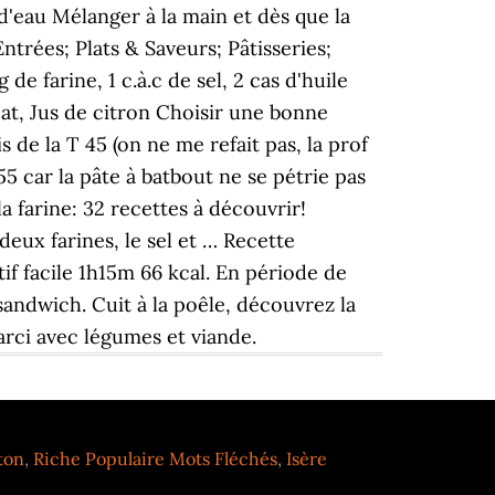
ton
,
Riche Populaire Mots Fléchés
,
Isère