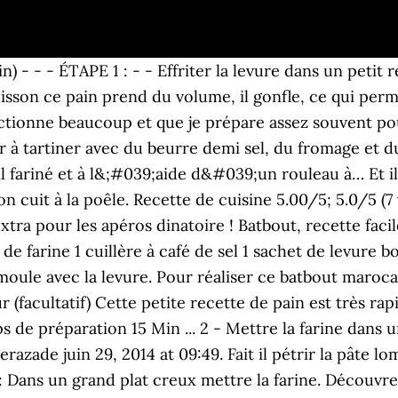
 tiède. Page : 1. … Pour réaliser cette recette de batbout facile, commencez par activer la levure de boulanger dans de l’eau tiède. Ingrédients: 250 g de semoule fine 100 g de farine 1/4 de cac de sel 1 cuillère à soupe de levure fraiche de boulanger eau tiède 1cuillère à soupe d'huile 1 c... Mini batbouts (petits muffins marocains) natures ou fourrés (13 votes), (8) , (354) Autre facile 30 min 20 min. Batbout pain marocain à la farine Bonjour tout le monde, Voila de super fondants et delicieux batbout pain marocain à la farine « بطبوط مغربي » que j’aime préparer assez souvent, car les enfants les aiment beaucoup en version sandwichs , ils sont délicieux, légers, et en plus très facile à faire et à cuire. 300 gr de farine de blé tendre t.45 - - ÉTAPE 2 : - - Mettre la farine et la semoule sur le plan de travail, faire une fontaine et y mettre la levure diluée, le sel et l'eau tiède. Le batbout est un petit pain marocain bon et léger idéal pour déguster avec des grillades, ou pour faire des mini sandwichs. Ingrédients: Ingrédients: Pour la Pâte 2 bols de semoule fine 1/2 bol de farine 1 cc sel 1 cs sucre 50g de levure D'eau … BATBOUT M3AMAR. Ainsi pour réaliser cette recette il vous faudra déjà verser dans un récipient la semoule de blé fine complète, la farine de blé, la levure, le sel et l’eau. Ingrédients (4 personnes) : 200 g de farine, 50 g de semoule fine, 1 cuil. Temps de cuisson : 25 minutes. Recettes / Batbout à la farine. Mélanger … 2019 - Découvrez le tableau "batbout avec la farine" de Salimolatifa sur Pinterest. L'essayer, c'est l'adopter! Vive la cuisine du monde et les Dans le bol du robot pétrin, mélanger la semoule fine avec la farine blanche et le sel. Le batbout est un pain très moelleux qui se mange nature ou garni; sa pâte est réalisée à partie d’un mélange de farine et de semoule fine. 6 ingrédients. Recette Petits pains à la poêle (batbout ou mkhamer). Pour conserver Batbout, il suffit de les filmer et de les congeler pour les retrouver frais comme au premier jour en les réchauffant juste à la poêle. 300 grammes de farine; 150 grammes de semoule fine; 1 càc de sel; 1 càs de sucre en poudre; Un sachet de levure boulanger déshydratée Ajouter la levure boulangère diluée dans un peu d’eau tiède. 200g de farine blanche ½ cuil. Camille Schoeffer juin 29, 2014 at 09:27. Sa saveur douce et fine, sa texture souple, simples mais savoureuse. Aujourd’hui j’ai renouvelée l’expérience. Par Salma le 28 mai 2017 Cuisine Marocaine. 2 févr. 250 g de farine de blé dur supérieure 250 g de farine de blé tendre 15 g levure boulangère 1/2 c. à café de sel 30 cl d’eau tiède. Le fait d’ajouter la moitié de l’eau tiède permet de commencer à former la pâte. Pour la réalisation de … Batbout farci; Batbout farci. Ils gonfleront durant la cuisson comme les pains pita. 29 janv. 400 g de farine. 2018 - La meilleure recette de Batbout farcis au thon à ma façon! batbout marocain Je vous propose des batbout marocain cuits à la poêle super facile à préparer. facile (4.6/5 - 11 votes) 2; 32; Ajouter à mon livre de recettes Envoyer cette recette à un ami Poser une question à l'auteur Imprimer cette page. J’ai déjà une recette de batbout sur mon blog qui date de mes débuts sur la blogosphère. recette de batbout farci!!!. Verser l’eau lentement et bien pétrir le mélange à la main […] Découvrez la recette de Batbouts farcis (petites galettes) à faire en 20 minutes. Batbout 14 recettes. Ingrédients. Par yummyfood. 15 min. le batbout est une variété de pain marocain, cuit à la poêle. La recette de ce batbout farci au poulet et champignon. Mais moi c la recette du batbout farine qui m’intéresse stp. Je vous explique pas à pas à les faire . Ingrédients. Voir plus d'idées sur le thème Recettes de cuisine, Cuisine et boissons, Recette. Batbout farci au thon. Mariine Tekass juin 29, 2014 at 10:28. 3 - Ajouter l’eau tiède petit à petit en mélangeant jusqu’à l’obtention d’une pâte lisse et homogène. Les ingrédients. 500 g de semoule extra fine. Recette de Cuisinons En Coule