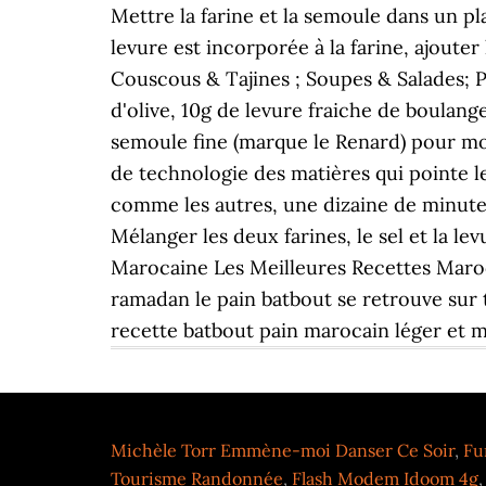
Michèle Torr Emmène-moi Danser Ce Soir
,
Fu
Tourisme Randonnée
,
Flash Modem Idoom 4g