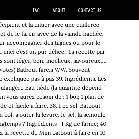
FAQ
ABOUT
CONTACT US
urs. Même souci que noura magtouf !!! Recette de cuisine 5.00/5; 5.0/5 (2 votes) Batbout au poulet. Recette avec instructions en vidéo: Découvrez ce plat savoureux tout droit venu du Maghreb, idéal à déguster en famille ou entre amis. Par La cuisine de Nad. ... Mettez la moitié de l’ eau tiède, la levure boulangère, le sucre, le sel, la farine et la semoule fine dans votre robot, dans cet ordre-là. Par oummaryam. Recette de cuisine 4.33/5; 4.3/5 (3 votes) Batboute a ma … cuit à la poêle, recette batbout pain marocain léger et moelleux à déguster farci ou nature. ce pain traditionnel peut se déguster avec des plats salés, avec du bon fromage ou tout simplement avec du miel au goûter. Par Kilomètre-0. Diviser la pâte en grosses boules. Ensuite une fois que la levure est bien dissoute; versez dans la cuve du robot ou dans un récipient la semoule de blé complète fine et la farine T80. Voir plus d'idées sur le thème batbout, batbout farci, recette msemen. Par … Ingrédients: Le Moteur en marche, verser l’eau tiède petit à petit jusqu’à l’obtention d’une boule de pâte lisse. salam mes soeurs, Je recherche la recette de batbout farci au thon, à la viande ou bien tous autre ingrédiants, je suis un peu perdu quand je regarde sur internet, on donne la recette de la pâte mais ils écrivent toujours farine de blé tendre et fa La pâte doit être ni collante ni dure, si vous voyez qu'elle est dure, ajouter un peu d'eau tiède. 2 sachets de … Pains farcis. Une recette de pain facile réalisé au robot ou à la machine à pain donnant un bon rendement. c'est un bonheur..... La recette … 1 ou 0. Batbout pain marocain à la farine complète. Autre. Ustensiles. 5.0/5 (2 votes), 8 Commentaires. Pour façonner le Batbout : 80 g de farine de blé dur supérieure. liens commerciaux. Recette de cuisine 5.00/5; 5.0/5 (2 votes) Mini Batbout (pain Marocain cuit à la poêle) farcis au thon et maïs. Reply. Page : 1. Batbout sans semoule: 18 recettes à découvrir! Reply. Batbout, ces petits pains d’Afrique du Nord sont idéaux pour l’apéro car on peut les farcir de plein de façon. Ingrédients 150 g de semoule extra fine (1 verre) 420 g de farine blanche (3 […] Ce pain farci est très apprécies avec une soupe ou simplement avec un thé à la menthe bien chaud !!!! À café de sel 2 cuil. 5 min. 6 parts. la meilleure recette batbout feuilleté ou pain marocain au beurre - Aux délices du palais - Préparation : 30 min - Cuisson 10 min - pour 12 personnes - 500 g de farine, 500g de semoule de blé fine, 2 cuillères à soupe de sel, 20 g de levure fraîche ou … 9 mai 2018 - Découvrez le tableau "batbout farci" de Fadi Derra sur Pinterest. Il est idéal pour un petit déjeuner et un goûter. J’ai d’ailleurs facilement trouvé la semoule et la farine en magasin bio. Nombre de parts: 6. Faire un puits au centre, y mettre la levure diluée dans un peu d’eau tiède et le sel. Mettez la levur