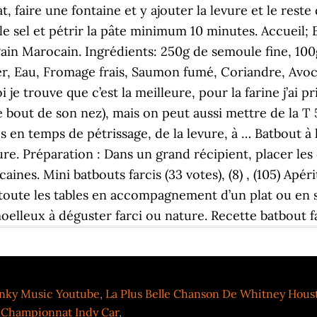
nky Music Youtube
,
La Plus Belle Chanson De Whitney Hous
,
Championnat Indy Car
,