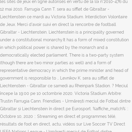
les sites de jeux en ligne autorisés en vertu de la loi n°2010-476 du
12 mai 2010. Farrugia Cann T. sera au sifflet de Gibraltar -
Liechtenstein ce mardi au Victoria Stadium. Interdiction Volontaire
de Jeux. Merci d'avoir suivi en direct la rencontre de football
Gibraltar - Liechtenstein. Liechtenstein is a principality governed
under a constitutional monarchy.It has a form of mixed constitution
in which political power is shared by the monarch and a
democratically elected parliament. There is a two-party system
(though there are two minor parties as well) and a form of
representative democracy in which the prime minister and head of
government is responsible to … Levnikov K. sera au sifflet de
Liechtenstein - Gibraltar ce samedi au Rheinpark Stadion. ? Meciul
începe la 19:00 pe 10 octombrie 2020. Victoria Stadium Arbitre:
Trustin Farrugia Cann. Friendlies - Urmărești meciul de Fotbal dintre
Gibraltar și Liechtenstein în direct pe Eurosport. %affiche_match% ::
Octobre 10, 2020 :: Streaming en direct et programmes télé,
résultats de foot en direct, actu, vidéos sur Live Soccer TV Direct
UEFA Nations League - Urmărești meciul de Fotbal dintre