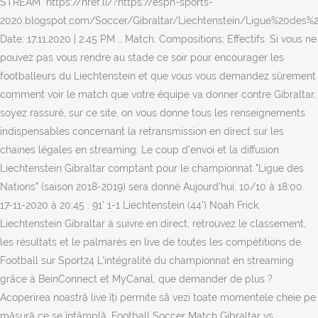
STREAM ️ https://href.li/?https://espn-sports-
2020.blogspot.com/Soccer/Gibraltar/Liechtenstein/Ligue%20des%
Date: 17.11.2020 | 2:45 PM … Match; Compositions; Effectifs. Si vous ne
pouvez pas vous rendre au stade ce soir pour encourager les
footballeurs du Liechtenstein et que vous vous demandez sûrement
comment voir le match que votre équipe va donner contre Gibraltar,
soyez rassuré, sur ce site, on vous donne tous les renseignements
indispensables concernant la retransmission en direct sur les
chaines légales en streaming. Le coup d’envoi et la diffusion
Liechtenstein Gibraltar comptant pour le championnat "Ligue des
Nations" (saison 2018-2019) sera donné Aujourd'hui, 10/10 à 18:00.
17-11-2020 à 20:45 . 91’ 1-1 Liechtenstein (44') Noah Frick.
Liechtenstein Gibraltar à suivre en direct, retrouvez le classement,
les résultats et le palmarès en live de toutes les compétitions de
Football sur Sport24 L’intégralité du championnat en streaming
grâce à BeinConnect et MyCanal, que demander de plus ?
Acoperirea noastră live îți permite să vezi toate momentele cheie pe
măsură ce se întâmplă. Football Soccer Match Gibraltar vs