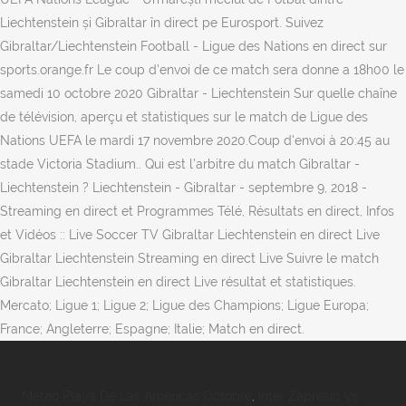
Liechtenstein și Gibraltar în direct pe Eurosport. Suivez
Gibraltar/Liechtenstein Football - Ligue des Nations en direct sur
sports.orange.fr Le coup d'envoi de ce match sera donne a 18h00 le
samedi 10 octobre 2020 Gibraltar - Liechtenstein Sur quelle chaîne
de télévision, aperçu et statistiques sur le match de Ligue des
Nations UEFA le mardi 17 novembre 2020.Coup d'envoi à 20:45 au
stade Victoria Stadium.. Qui est l’arbitre du match Gibraltar -
Liechtenstein ? Liechtenstein - Gibraltar - septembre 9, 2018 -
Streaming en direct et Programmes Télé, Résultats en direct, Infos
et Vidéos :: Live Soccer TV Gibraltar Liechtenstein en direct Live
Gibraltar Liechtenstein Streaming en direct Live Suivre le match
Gibraltar Liechtenstein en direct Live résultat et statistiques.
Mercato; Ligue 1; Ligue 2; Ligue des Champions; Ligue Europa;
France; Angleterre; Espagne; Italie; Match en direct.
Météo Playa De Las Américas Octobre
,
Inter Zapresic Vs