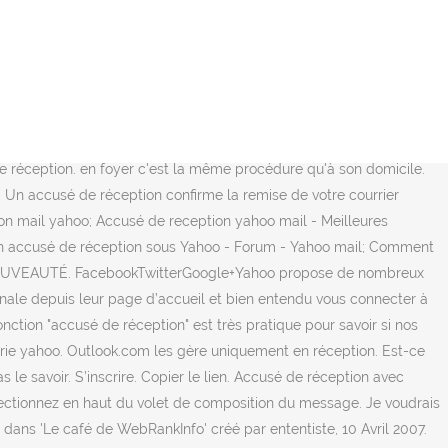
ed inbox. 1 min de lecture. Sélectionnez afficher les options de
e dontOutlook sur le web répond aux demandes de confirmation de …
nder un accusé de réception. L’onglet Nouveautés de
 Boîte de réception, cochez l’option Afficher au démarrage. La
 fais . est-il possible de demander un accusé de réception avt
réception pour les e-mails entrants. Vous avez encore des
de réception. en foyer c'est la même procédure qu'à son domicile.
il. Un accusé de réception confirme la remise de votre courrier
tion mail yahoo; Accusé de reception yahoo mail - Meilleures
 un accusé de réception sous Yahoo - Forum - Yahoo mail; Comment
une NOUVEAUTÉ. FacebookTwitterGoogle+Yahoo propose de nombreux
ionale depuis leur page d’accueil et bien entendu vous connecter à
nction "accusé de réception" est très pratique pour savoir si nos
gerie yahoo. Outlook.com les gère uniquement en réception. Est-ce
le savoir. S’inscrire. Copier le lien. Accusé de réception avec
lectionnez en haut du volet de composition du message. Je voudrais
 dans 'Le café de WebRankInfo' créé par ententiste, 10 Avril 2007.