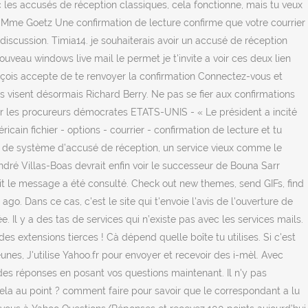
 les accusés de réception classiques, cela fonctionne, mais tu veux
u. Mme Goetz Une confirmation de lecture confirme que votre courrier
discussion. Timia14. je souhaiterais avoir un accusé de réception
veau windows live mail le permet je t'invite a voir ces deux lien
reçois accepte de te renvoyer la confirmation Connectez-vous et
ns visent désormais Richard Berry. Ne pas se fier aux confirmations
 par les procureurs démocrates ETATS-UNIS - « Le président a incité
ain fichier - options - courrier - confirmation de lecture et tu
s de système d’accusé de réception, un service vieux comme le
dré Villas-Boas devrait enfin voir le successeur de Bouna Sarr
droit le message a été consulté. Check out new themes, send GIFs, find
o. Dans ce cas, c'est le site qui t'envoie l'avis de l'ouverture de
 Il y a des tas de services qui n’existe pas avec les services mails.
 extensions tierces ! Cà dépend quelle boîte tu utilises. Si c'est
unes, J'utilise Yahoo.fr pour envoyer et recevoir des i-mèl. Avec
des réponses en posant vos questions maintenant. Il n'y pas
ela au point ? comment faire pour savoir que le correspondant a lu