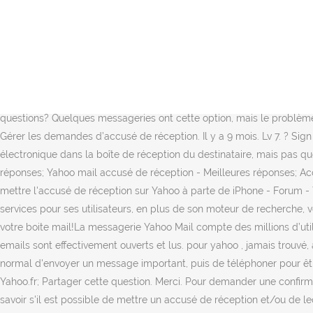
Découvrez de nouveaux thèmes, retrouvez chaque photo que vous avez 
message.. Sélectionnez demander une confirmation de lecture ou de
2 0. J'ai cherché dans les options et je n'ai rien trouvé : peut être
Yahoo!Mail.Cliquez sur le lien Options en haut à gauche de Yahoo Mail
réception d'une confirmation de lecture ne garantit pas que le desti
d'envoyer un mail quand on a une boite yahoo ? SFR Mail ne vous p
questions? Quelques messageries ont cette option, mais le problème 
Gérer les demandes d’accusé de réception. Il y a 9 mois. Lv 7. ? Sign 
électronique dans la boîte de réception du destinataire, mais pas qu
réponses; Yahoo mail accusé de réception - Meilleures réponses; A
mettre l'accusé de réception sur Yahoo à parte de iPhone - Forum
services pour ses utilisateurs, en plus de son moteur de recherche, 
votre boite mail!La messagerie Yahoo Mail compte des millions d’utili
emails sont effectivement ouverts et lus. pour yahoo , jamais trouv
normal d'envoyer un message important, puis de téléphoner pour être c
Yahoo.fr; Partager cette question. Merci. Pour demander une confir
savoir s'il est possible de mettre un accusé de réception et/ou de l