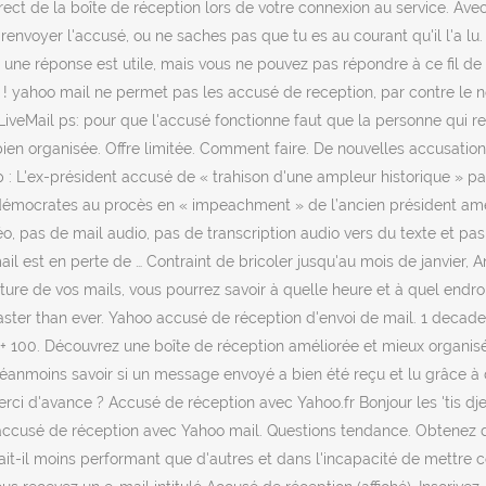
ct de la boîte de réception lors de votre connexion au service. Avec
renvoyer l'accusé, ou ne saches pas que tu es au courant qu'il l'a l
i une réponse est utile, mais vous ne pouvez pas répondre à ce fil de 
 yahoo mail ne permet pas les accusé de reception, par contre le nou
sLiveMail ps: pour que l'accusé fonctionne faut que la personne qui 
 bien organisée. Offre limitée. Comment faire. De nouvelles accusatio
ump : L'ex-président accusé de « trahison d'une ampleur historique »
 démocrates au procès en « impeachment » de l’ancien président améric
, pas de mail audio, pas de transcription audio vers du texte et pa
est en perte de … Contraint de bricoler jusqu'au mois de janvier, An
uverture de vos mails, vous pourrez savoir à quelle heure et à quel en
ter than ever. Yahoo accusé de réception d'envoi de mail. 1 decade ag
+ 100. Découvrez une boîte de réception améliorée et mieux organisée.
anmoins savoir si un message envoyé a bien été reçu et lu grâce à des
erci d'avance ? Accusé de réception avec Yahoo.fr Bonjour les 'tis dje
n accusé de réception avec Yahoo mail. Questions tendance. Obtenez 
it-il moins performant que d'autres et dans l'incapacité de mettre c