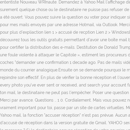
ententiste Nouveau WRInaute. Demandez à Yahoo Mail l’affichage dire
surement quelque chose ou le destinataire ne puisse pas refuser de 
a été ouvert. Vous pouvez suivre la question ou voter pour indiquer s
pour mes mails envoyés par une adresse Hotmail, via Outlook. Merci !
pour plus d'expliaction lien 1 > accusé de recption Lien 2 > Window
découvrez tous les outils gratuits permettant d’avoir une boîte mail
pour certifier la distribution des e-mails. Destitution de Donald Tr
une foule violente à attaquer le Capitole », estiment les procureurs
coches "demander une confirmation 1 decade ago. Pas de mails vidéo
monde du courrier analogique.Ensuite on se demande pourquoi le mail 
rejoindre son effectif. En plus de vérifier la bonne réception et l'o
every photo you’ve ever sent or received, and search your account fas
ton mail, le destinataire ne peut pas l'empêcher. Poser une question 
Merci par avance. Questions … 1 0. Cordialement. Mais vous pouvez né
vraiment important pour toi, passe par un site de cartes virtuelles. M
Yahoo mail, la fonction "accuser réception" n'est pas prévue. Aucu
d'accusé de réception dans la version gratuite de Gmail. YAHOO sera