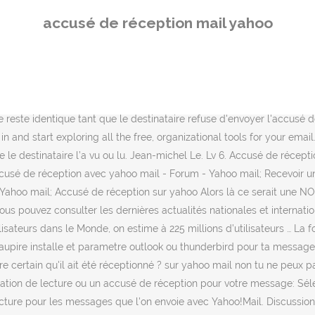
envoyée ou reçue, … 0 0. Take a trip into an upgraded, more organiz
accusé de réception mail yahoo
mander un accusé de réceptionou les deux.. Pour choisir la manièr
 ai-je mal cherché!! avec les cartes de voeux yahoo, oui tu peux dema
 et sélectionnez Options Mail.Dans la section Généralités, à la ligne
nataire a effectivement lu votre message. Dans Windows live mail, tu
ermet pas de refuser ou d’accepter automatiquement les accusés de 
reste identique tant que le destinataire refuse d'envoyer l'accusé 
in and start exploring all the free, organizational tools for your ema
e le destinataire l’a vu ou lu. Jean-michel Le. Lv 6. Accusé de récep
ccusé de réception avec yahoo mail - Forum - Yahoo mail; Recevoir
 - Yahoo mail; Accusé de réception sur yahoo Alors là ce serait 
vous pouvez consulter les dernières actualités nationales et internat
sateurs dans le Monde, on estime à 225 millions d’utilisateurs … La fo
é, aupire installe et parametre outlook ou thunderbird pour ta messa
ertain qu'il ait été réceptionné ? sur yahoo mail non tu ne peux pas 
mation de lecture ou un accusé de réception pour votre message: Sé
ecture pour les messages que l'on envoie avec Yahoo!Mail. Discussion