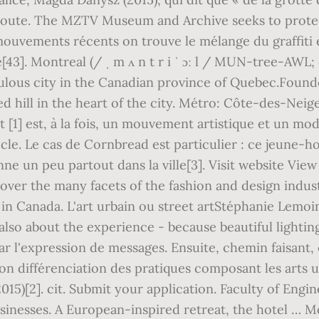
Stéphanie Lemoin
 also about the experience - because beautiful lighti
par l'expression de messages. Ensuite, chemin faisant
on différenciation des pratiques composant les arts u
2015)[2]. cit. Submit your application. Faculty of En
usinesses. A European-inspired retreat, the hotel … M