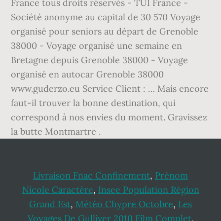
France tous droits réservés - TUI France -
Société anonyme au capital de 30 570 Voyage
organisé pour seniors au départ de Grenoble
38000 - Voyage organisé une semaine en
Bretagne depuis Grenoble 38000 - Voyage
organisé en autocar Grenoble 38000
www.guderzo.eu Service Client : … Mais encore
faut-il trouver la bonne destination, qui
correspond à nos envies du moment. Gravissez
la butte Montmartre .
Livraison Fnac Confinement
,
Prénom
Nicole Caractère
,
Insee Population Région
Grand Est
,
Météo Chypre Octobre
,
Les
Voyages De Gulliver 2010 Film Complet
,