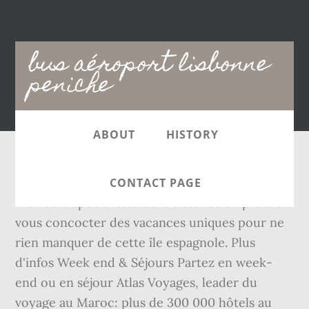
Main
bus aéroport lisbonne
navigation
peniche
ABOUT
HISTORY
Partir.com a sélectionné pour vous les
CONTACT PAGE
meilleurs spécialistes de la destination prêts à
vous concocter des vacances uniques pour ne
rien manquer de cette île espagnole. Plus
d'infos Week end & Séjours Partez en week-
end ou en séjour Atlas Voyages, leader du
voyage au Maroc: plus de 300 000 hôtels au