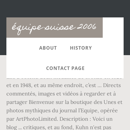
Main
équipe suisse 2006
navigation
ABOUT
HISTORY
CONTACT PAGE
Elle a obtenu deux médailles de bronze en 1928
et en 1948, et au même endroit, c’est … Directs
commentés, images et vidéos à regarder et à
partager Bienvenue sur la boutique des Unes et
photos mythiques du journal l’Equipe, opérée
par ArtPhotoLimited. Description : Voici un
blog ... critiques, et au fond, Kuhn n'est pas