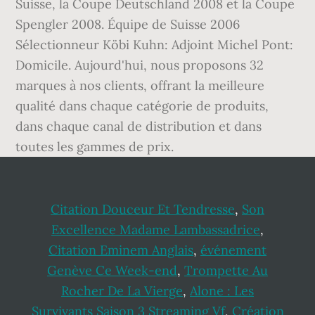
Suisse, la Coupe Deutschland 2008 et la Coupe
Spengler 2008. Équipe de Suisse 2006
Sélectionneur Köbi Kuhn: Adjoint Michel Pont:
Domicile. Aujourd'hui, nous proposons 32
marques à nos clients, offrant la meilleure
qualité dans chaque catégorie de produits,
dans chaque canal de distribution et dans
toutes les gammes de prix.
Citation Douceur Et Tendresse
,
Son
Excellence Madame Lambassadrice
,
Citation Eminem Anglais
,
événement
Genève Ce Week-end
,
Trompette Au
Rocher De La Vierge
,
Alone : Les
Survivants Saison 3 Streaming Vf
,
Création